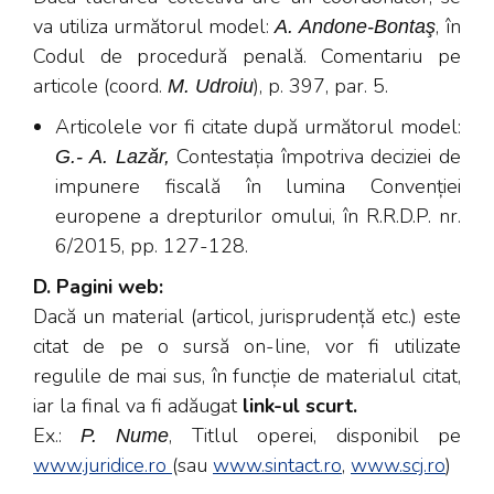
va utiliza următorul model:
, în
A. Andone-Bontaş
Codul de procedură penală. Comentariu pe
articole (coord.
), p. 397, par. 5.
M. Udroiu
Articolele vor fi citate după următorul model:
Contestația împotriva deciziei de
G.- A. Lazăr,
impunere fiscală în lumina Convenției
europene a drepturilor omului, în R.R.D.P. nr.
6/2015, pp. 127-128.
D. Pagini web:
Dacă un material (articol, jurisprudență etc.) este
citat de pe o sursă on-line, vor fi utilizate
regulile de mai sus, în funcție de materialul citat,
iar la final va fi adăugat
link-ul scurt.
Ex.:
, Titlul operei, disponibil pe
P. Nume
www.juridice.ro
(sau
www.sintact.ro
,
www.scj.ro
)