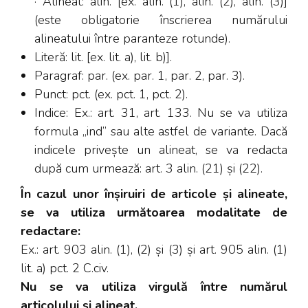
· Alineat: alin. [ex. alin. (1), alin. (2), alin. (3)]
(este obligatorie înscrierea numărului
alineatului între paranteze rotunde).
Literă: lit. [ex. lit. a), lit. b)].
Paragraf: par. (ex. par. 1, par. 2, par. 3).
Punct: pct. (ex. pct. 1, pct. 2).
Indice: Ex.: art. 31, art. 133. Nu se va utiliza
formula „ind” sau alte astfel de variante. Dacă
indicele privește un alineat, se va redacta
după cum urmează: art. 3 alin. (21) și (22).
În cazul unor înșiruiri de articole și alineate,
se va utiliza următoarea modalitate de
redactare:
Ex.: art. 903 alin. (1), (2) și (3) și art. 905 alin. (1)
lit. a) pct. 2 C.civ.
Nu se va utiliza virgulă între numărul
articolului și alineat.