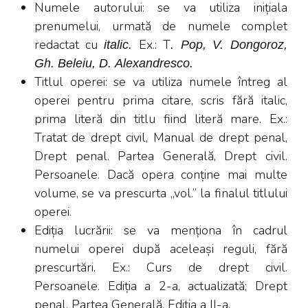
Numele autorului: se va utiliza inițiala
prenumelui, urmată de numele complet
redactat cu
Ex.: T
italic.
. Pop, V. Dongoroz,
Gh. Beleiu, D. Alexandresco.
Titlul operei: se va utiliza numele întreg al
operei pentru prima citare, scris fără italic,
prima literă din titlu fiind literă mare. Ex.:
Tratat de drept civil, Manual de drept penal,
Drept penal. Partea Generală, Drept civil.
Persoanele. Dacă opera conține mai multe
volume, se va prescurta „vol.” la finalul titlului
operei.
Ediția lucrării: se va menționa în cadrul
numelui operei după aceleași reguli, fără
prescurtări. Ex.: Curs de drept civil.
Persoanele. Ediția a 2-a, actualizată; Drept
penal. Partea Generală. Ediția a II-a.