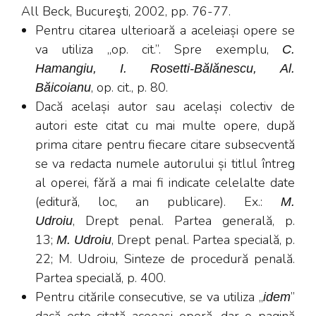
All Beck, Bucureşti, 2002, pp. 76-77.
Pentru citarea ulterioară a aceleiași opere se
va utiliza „op. cit.”. Spre exemplu,
C.
Hamangiu, I. Rosetti-Bălănescu, Al.
, op. cit., p. 80.
Băicoianu
Dacă același autor sau același colectiv de
autori este citat cu mai multe opere, după
prima citare pentru fiecare citare subsecventă
se va redacta numele autorului și titlul întreg
al operei, fără a mai fi indicate celelalte date
(editură, loc, an publicare). Ex.:
M.
, Drept penal. Partea generală, p.
Udroiu
13;
, Drept penal. Partea specială, p.
M. Udroiu
22; M. Udroiu, Sinteze de procedură penală.
Partea specială, p. 400.
Pentru citările consecutive, se va utiliza „
”
idem