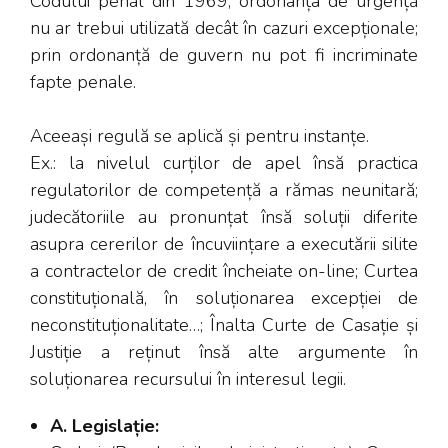
Codului penal din 1969; ordonanța de urgență
nu ar trebui utilizată decât în cazuri excepționale;
prin ordonanță de guvern nu pot fi incriminate
fapte penale.
Aceeași regulă se aplică și pentru instanțe.
Ex.: la nivelul curților de apel însă practica
regulatorilor de competență a rămas neunitară;
judecătoriile au pronunțat însă soluții diferite
asupra cererilor de încuviințare a executării silite
a contractelor de credit încheiate on-line; Curtea
constituțională, în soluționarea excepției de
neconstituționalitate…; Înalta Curte de Casație și
Justiție a reținut însă alte argumente în
soluționarea recursului în interesul legii.
A. Legislație: