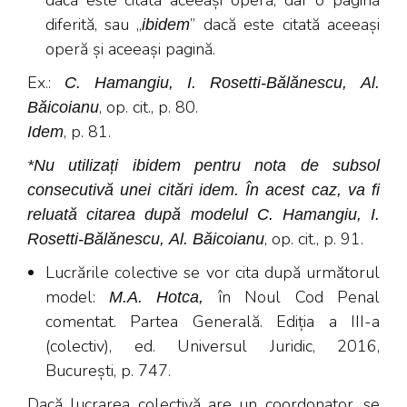
dacă este citată aceeași operă, dar o pagină
diferită, sau „
” dacă este citată aceeași
ibidem
operă și aceeași pagină.
Ex.:
C. Hamangiu, I. Rosetti-Bălănescu, Al.
, op. cit., p. 80.
Băicoianu
,
p. 81.
Idem
*Nu utilizați ibidem pentru nota de subsol
consecutivă unei citări idem. În acest caz, va fi
reluată citarea după modelul C. Hamangiu, I.
, op. cit., p. 91.
Rosetti-Bălănescu, Al. Băicoianu
Lucrările colective se vor cita după următorul
model:
în Noul Cod Penal
M.A. Hotca,
comentat. Partea Generală. Ediția a III-a
(colectiv), ed. Universul Juridic, 2016,
București, p. 747.
Dacă lucrarea colectivă are un coordonator, se