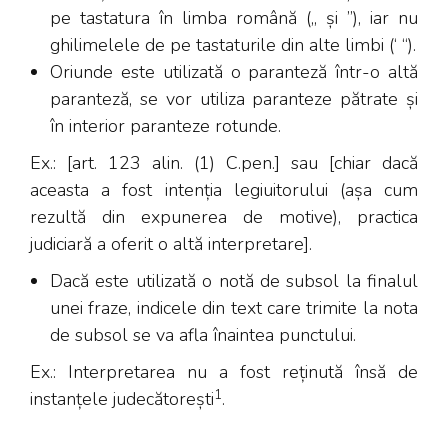
pe tastatura în limba română („ și ”), iar nu
ghilimelele de pe tastaturile din alte limbi (
‘ “
).
Oriunde este utilizată o paranteză într-o altă
paranteză, se vor utiliza paranteze pătrate și
în interior paranteze rotunde.
Ex.: [art. 123 alin. (1) C.pen.] sau [chiar dacă
aceasta a fost intenția legiuitorului (așa cum
rezultă din expunerea de motive), practica
judiciară a oferit o altă interpretare].
Dacă este utilizată o notă de subsol la finalul
unei fraze, indicele din text care trimite la nota
de subsol se va afla înaintea punctului.
Ex.: Interpretarea nu a fost reținută însă de
1
instanțele judecătorești
.