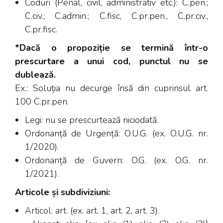
Coduri (Penal, civil, administrativ etc.): C.pen.;
C.civ.; C.admin.; C.fisc, C.pr.pen., C.pr.civ.,
C.pr.fisc.
*Dacă o propoziție se termină într-o
prescurtare a unui cod, punctul nu se
dublează.
Ex.: Soluția nu decurge însă din cuprinsul art.
100 C.pr.pen.
Legi: nu se prescurtează niciodată.
Ordonanță de Urgență: O.U.G. (ex. O.U.G. nr.
1/2020).
Ordonanță de Guvern: O.G. (ex. O.G. nr.
1/2021).
Articole și subdiviziuni:
Articol: art. (ex. art. 1, art. 2, art. 3).