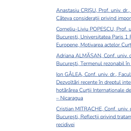
Anastasiu CRIȘU, Prof. univ. dr.,
Câteva considerații privind impor
Corneliu-Liviu POPESCU, Prof. un
București, Universitatea Paris 1
Europene, Motivarea actelor Curț
Adriana ALMĂȘAN, Conf. univ. dr.
București, Termenul rezonabil în 
Ion GÂLEA, Conf. univ. dr., Facul
Dezvoltări recente în dreptul inte
hotărârea Curții Internaționale d
– Nicaragua
Cristian MITRACHE, Conf. univ. d
București, Reflecții privind trata
recidivei