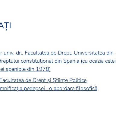
AȚI
univ. dr., Facultatea de Drept, Universitatea din
dreptului constituțional din Spania (cu ocazia celei
iei spaniole din 1978)
acultatea de Drept și Științe Politice,
mnificația pedepsei : o abordare filosofică