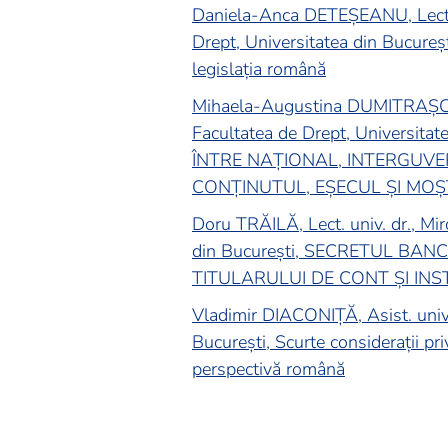
Daniela-Anca DETEȘEANU, Lect. u
Drept, Universitatea din București
legislația română
Mihaela-Augustina DUMITRAȘCU,
Facultatea de Drept, Universi
ÎNTRE NAȚIONAL, INTERGUV
CONȚINUTUL, EȘECUL ȘI MO
Doru TRĂILĂ, Lect. univ. dr., Mi
din București, SECRETUL BAN
TITULARULUI DE CONT ȘI INS
Vladimir DIACONIȚĂ, Asist. univ.
București, Scurte considerații pri
perspectivă română