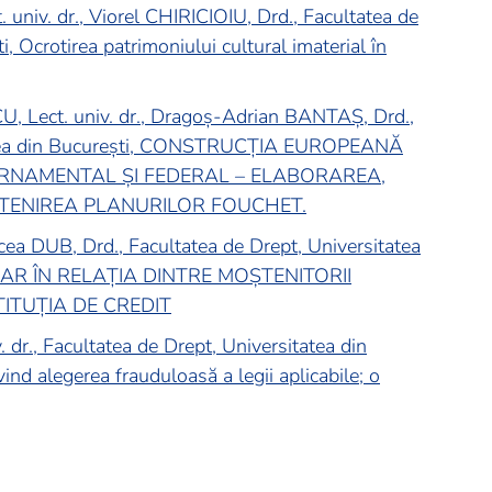
niv. dr., Viorel CHIRICIOIU, Drd., Facultatea de
, Ocrotirea patrimoniului cultural imaterial în
 Lect. univ. dr., Dragoș-Adrian BANTAȘ, Drd.,
tatea din București, CONSTRUCȚIA EUROPEANĂ
ERNAMENTAL ȘI FEDERAL – ELABORAREA,
ȘTENIREA PLANURILOR FOUCHET.
rcea DUB, Drd., Facultatea de Drept, Universitatea
CAR ÎN RELAȚIA DINTRE MOȘTENITORII
TITUȚIA DE CREDIT
 dr., Facultatea de Drept, Universitatea din
vind alegerea frauduloasă a legii aplicabile; o