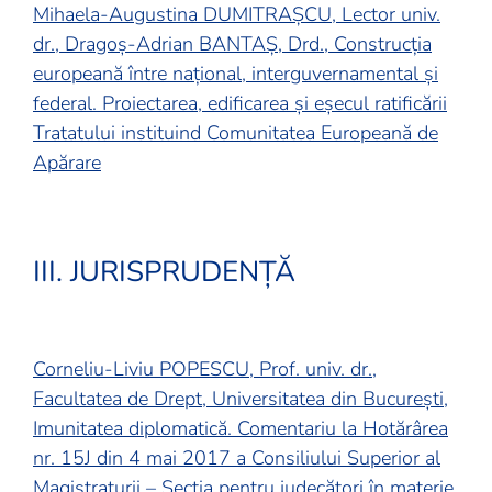
Mihaela-Augustina DUMITRAȘCU, Lector univ.
dr., Dragoș-Adrian BANTAȘ, Drd., Construcția
europeană între național, interguvernamental și
federal. Proiectarea, edificarea și eșecul ratificării
Tratatului instituind Comunitatea Europeană de
Apărare
III. JURISPRUDENȚĂ
Corneliu-Liviu POPESCU, Prof. univ. dr.,
Facultatea de Drept, Universitatea din București,
Imunitatea diplomatică. Comentariu la Hotărârea
nr. 15J din 4 mai 2017 a Consiliului Superior al
Magistraturii – Secția pentru judecători în materie