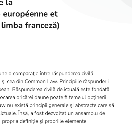
e la
le européenne et
limba franceză)
pune o comparaţie între răspunderea civilă
l şi cea din Common Law. Principiile răspunderii
opean. Răspunderea civilă delictuală este fondată
ocarea oricărei daune poate fi temeiul obţinerii
nu există principii generale şi abstracte care să
elictuale. Însă, a fost dezvoltat un ansamblu de
cu propria definiţie şi propriile elemente