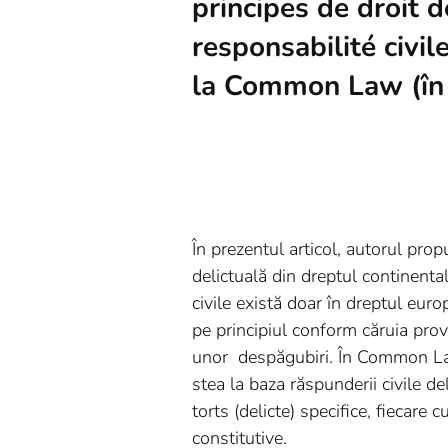
principes de droit d
responsabilité civi
la Common Law (în 
În prezentul articol, autorul pro
delictuală din dreptul continenta
civile există doar în dreptul eur
pe principiul conform căruia prov
unor despăgubiri. În Common Law 
stea la baza răspunderii civile d
torts (delicte) specifice, fiecare 
constitutive.