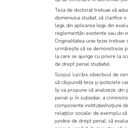
Teza de doctorat trebuie să adu
domeniului studiat, să clarifice
legii, din aplicarea legii, din eval
reglementări existente sau din e
Originalitatea unei tezei trebuie
urmărește să se demonstreze prin
la care se ajunge cu privire la sco
de drept penal studiate).
Scopul lucrării, obiectivul de cer
să răspundă teza și ipotezele car
își va propune să analizeze, din
penal și, în subsidiar, a crimino
componente instituției/noțiunii 
relațiilor sociale: de exemplu s
juridice de drept penal, să evalue