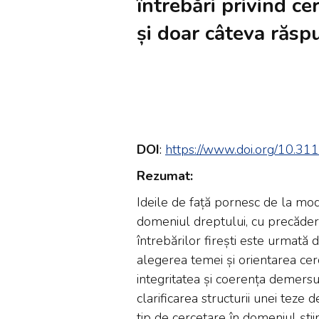
întrebări privind cer
și doar câteva răsp
DOI
:
https://www.doi.org/10.3
Rezumat:
Ideile de față pornesc de la modu
domeniul dreptului, cu precăder
întrebărilor firești este urmată
alegerea temei și orientarea cer
integritatea și coerența demersul
clarificarea structurii unei teze 
tip de cercetare în domeniul știin