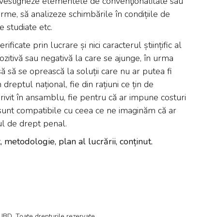
investigheze elementele de convenţionalitate sau
orme, să analizeze schimbările în condițiile de
e studiate etc.
erificate prin lucrare și nici caracterul științific al
ozitivă sau negativă la care se ajunge, în urma
să să se oprească la soluții care nu ar putea fi
 dreptul național, fie din rațiuni ce țin de
rivit în ansamblu, fie pentru că ar impune costuri
 sunt compatibile cu ceea ce ne imaginăm că ar
mul de drept penal.
 metodologie, plan al lucrării, conținut.
D. Toate drepturile rezervate.