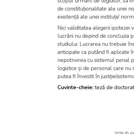
scopul urmărit de legiuitor, să 
de constituționalitate ale unei n
existență ale unei instituții/ norm
Nici validitatea alegerii ipotezei v
lucrării nu depind de concluzia p
studiului. Lucrarea nu trebuie în
anticipate ca putând fi aplicate în
nepotrivirea cu sistemul penal p
logistice și de personal care nu
putea fi învestit în justiție/siste
Cuvinte-cheie:
teză de doctorat,
2025 © AUB