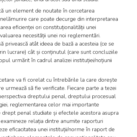
că un element de noutate în cercetarea
 o nelămurire care poate decurge din interpretarea
uarea eficienței ori constituționalității unei
valuarea necesității unei noi reglementări.
 să privească atât ideea de bază a acesteia (ce se
 lucrare) cât și conținutul (care sunt concluziile
pul urmărit în cadrul analizei instituției/noțiunii
cetare va fi corelat cu întrebările la care dorește
e urmează să fie verificate. Fiecare parte a tezei
 perspectiva dreptului penal, dreptului procesual
logiei, reglementarea celor mai importante
de drept penal studiate și efectele acestora asupra
ă examineze relația dintre anumite raporturi
ze eficacitatea unei instituții/norme în raport de