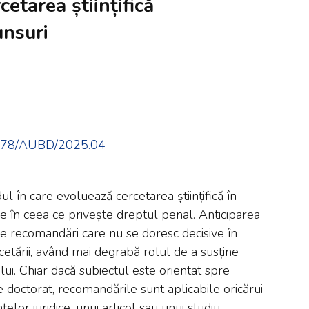
cetarea științifică
unsuri
1178/AUBD/2025.04
l în care evoluează cercetarea științifică în
e în ceea ce privește dreptul penal. Anticiparea
 de recomandări care nu se doresc decisive în
cetării, având mai degrabă rolul de a susține
ui. Chiar dacă subiectul este orientat spre
de doctorat, recomandările sunt aplicabile oricărui
țelor juridice, unui articol sau unui studiu.