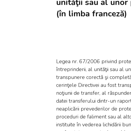
unităţii sau al unor
(în limba franceză)
Legea nr. 67/2006 privind protecţ
întreprinderii, al unităţii sau al 
transpunere corectă şi completă 
cerinţele Directivei au fost tran
noţiunii de transfer, al răspunder
datei transferului dintr-un rapor
neaplicării prevederilor de prote
proceduri de faliment sau al alt
instituite în vederea lichidării b