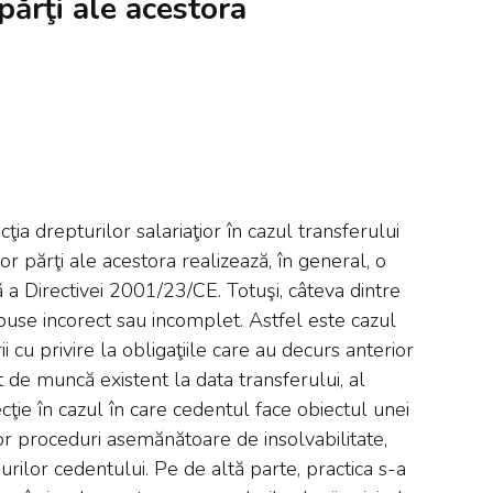
 părţi ale acestora
ia drepturilor salariaţior în cazul transferului
unor părţi ale acestora realizează, în general, o
a Directivei 2001/23/CE. Totuşi, câteva dintre
spuse incorect sau incomplet. Astfel este cazul
ii cu privire la obligaţiile care au decurs anterior
t de muncă existent la data transferului, al
cţie în cazul în care cedentul face obiectul unei
or proceduri asemănătoare de insolvabilitate,
unurilor cedentului. Pe de altă parte, practica s-a