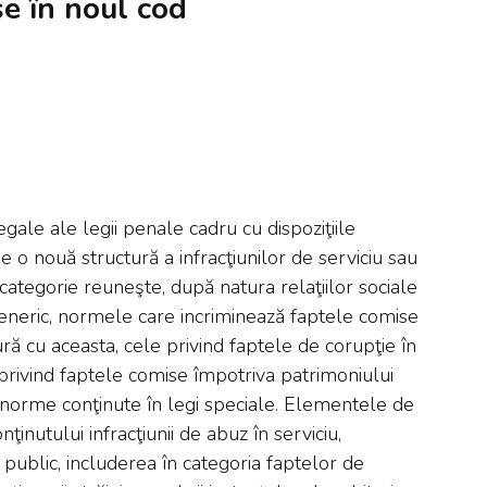
se în noul cod
legale ale legii penale cadru cu dispoziţiile
 o nouă structură a infracţiunilor de serviciu sau
 categorie reuneşte, după natura relaţiilor sociale
 generic, normele care incriminează faptele comise
tură cu aceasta, cele privind faptele de corupţie în
ri privind faptele comise împotriva patrimoniului
şi norme conţinute în legi speciale. Elementele de
inutului infracţiunii de abuz în serviciu,
r public, includerea în categoria faptelor de