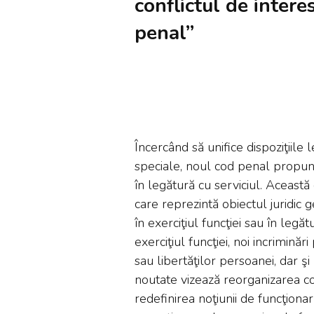
conflictul de intere
penal”
Încercând să unifice dispoziţiile 
speciale, noul cod penal propune
în legătură cu serviciul. Această
care reprezintă obiectul juridic
în exerciţiul funcţiei sau în legă
exerciţiul funcţiei, noi incrimină
sau libertăţilor persoanei, dar 
noutate vizează reorganizarea conţ
redefinirea noţiunii de funcţiona