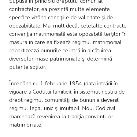
Supusă în principiu dreptului comun al
contractelor, ea prezintă multe elemente
specifice vizând condiţiile de validitate şi de
opozabilitate. Mai mult decât celelalte contracte,
convenţia matrimonială este opozabilă terţilor în
măsura în care ea fixează regimul matrimonial,
repartizează bunurile ce intră în alcătuirea
diverselor mase patrimoniale şi determină
puterile soţilor.
Începând cu 1 februarie 1954 (data intrării în
vigoare a Codului familiei), în sistemul nostru de
drept regimul comunităţii de bunuri a devenit
regimul legal unic şi imutabil. Noul Cod civil
marchează revenirea la tradiţia convenţiilor
matrimoniale.