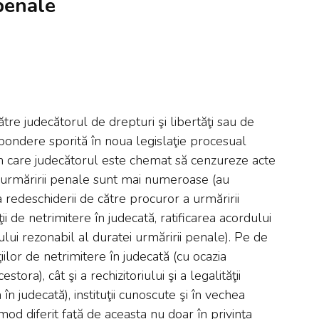
 penale
ătre judecătorul de drepturi şi libertăţi sau de
pondere sporită în noua legislaţie procesual
în care judecătorul este chemat să cenzureze acte
urmăririi penale sunt mai numeroase (au
 redeschiderii de către procuror a urmăririi
 de netrimitere în judecată, ratificarea acordului
ului rezonabil al duratei urmăririi penale). Pe de
iilor de netrimitere în judecată (cu ocazia
stora), cât şi a rechizitoriului şi a legalităţii
în judecată), instituţii cunoscute şi în vechea
mod diferit faţă de aceasta nu doar în privinţa