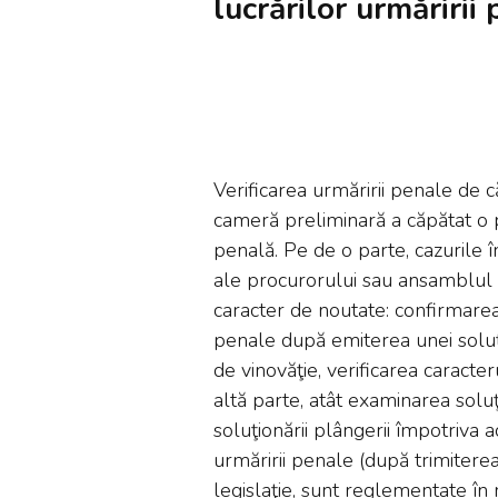
lucrărilor urmăririi
Verificarea urmăririi penale de c
cameră preliminară a căpătat o 
penală. Pe de o parte, cazurile 
ale procurorului sau ansamblul 
caracter de noutate: confirmarea
penale după emiterea unei soluţii
de vinovăţie, verificarea caracter
altă parte, atât examinarea soluţ
soluţionării plângerii împotriva ace
urmăririi penale (după trimiterea 
legislaţie, sunt reglementate în 