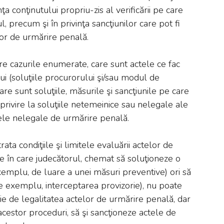
nţa conţinutului propriu-zis al verificării pe care
, precum şi în privinţa sancţiunilor care pot fi
lor de urmărire penală.
tre cazurile enumerate, care sunt actele ce fac
i (soluţiile procurorului şi/sau modul de
are sunt soluţiile, măsurile şi sancţiunile pe care
privire la soluţiile netemeinice sau nelegale ale
ctele nelegale de urmărire penală.
rata condiţiile şi limitele evaluării actelor de
le în care judecătorul, chemat să soluţioneze o
emplu, de luare a unei măsuri preventive) ori să
e exemplu, interceptarea provizorie), nu poate
ie de legalitatea actelor de urmărire penală, dar
l acestor proceduri, să şi sancţioneze actele de