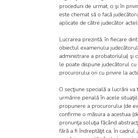
procedurii de urmat, ci şi în privi
este chemat să o facă judecătorul
aplicate de către judecător acte
Lucrarea prezintă, în fiecare din
obiectul examenului judecătorulu
administrare a probatoriului) şi c
le poate dispune judecătorul cu 
procurorului ori cu privire la a
O secţiune specială a lucrării va t
urmărire penală în acele situaţii
propunere a procurorului (de ex
confirme o măsura a acestuia (d
pronunţa soluţia făcând abstracţ
fără a fi îndreptăţit ca, în cadru