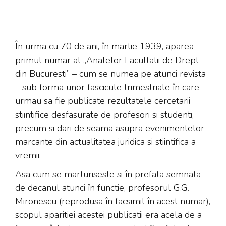
În urma cu 70 de ani, în martie 1939, aparea
primul numar al „Analelor Facultatii de Drept
din Bucuresti” – cum se numea pe atunci revista
– sub forma unor fascicule trimestriale în care
urmau sa fie publicate rezultatele cercetarii
stiintifice desfasurate de profesori si studenti,
precum si dari de seama asupra evenimentelor
marcante din actualitatea juridica si stiintifica a
vremii.
Asa cum se marturiseste si în prefata semnata
de decanul atunci în functie, profesorul G.G.
Mironescu (reprodusa în facsimil în acest numar),
scopul aparitiei acestei publicatii era acela de a