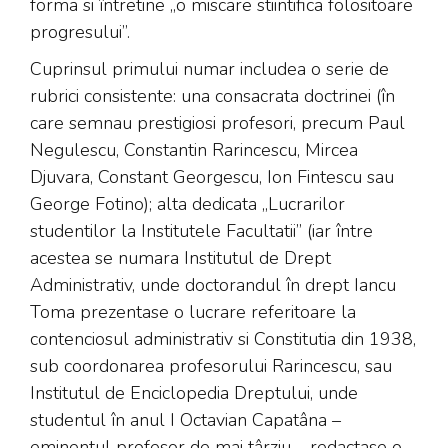
forma si întretine „o miscare stiintifica folositoare
progresului”.
Cuprinsul primului numar includea o serie de
rubrici consistente: una consacrata doctrinei (în
care semnau prestigiosi profesori, precum Paul
Negulescu, Constantin Rarincescu, Mircea
Djuvara, Constant Georgescu, Ion Fintescu sau
George Fotino); alta dedicata „Lucrarilor
studentilor la Institutele Facultatii” (iar între
acestea se numara Institutul de Drept
Administrativ, unde doctorandul în drept Iancu
Toma prezentase o lucrare referitoare la
contenciosul administrativ si Constitutia din 1938,
sub coordonarea profesorului Rarincescu, sau
Institutul de Enciclopedia Dreptului, unde
studentul în anul I Octavian Capatâna –
eminentul profesor de mai târziu – redactase o