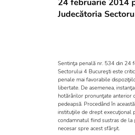
24 februarie 2014 
Judecătoria Sectoru
Sentinţa penală nr. 534 din 24 
Sectorului 4 Bucureşti este critica
penale mai favorabile dispoziţii
libertate. De asemenea, instanţa 
hotărârilor pronunţate anterior 
pedeapsă. Procedând în această m
instituţiile de drept execuţional 
condamnatul fiind sustras de l
necesar spre acest sfârşit.