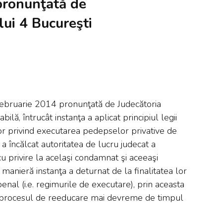
pronunţată de
lui 4 Bucureşti
februarie 2014 pronunţată de Judecătoria
bilă, întrucât instanţa a aplicat principiul legii
lor privind executarea pedepselor privative de
a încălcat autoritatea de lucru judecat a
cu privire la acelaşi condamnat şi aceeaşi
anieră instanţa a deturnat de la finalitatea lor
penal (i.e. regimurile de executare), prin aceasta
a procesul de reeducare mai devreme de timpul